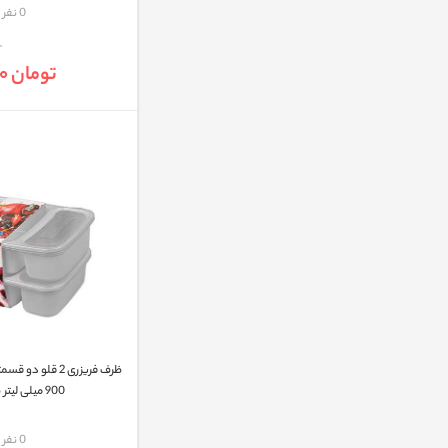
مقایسه
0 نفر
تومان 98,000
ظرف فريزری 2 قلو
900 میلی لیتر طوسی
مقایسه
0 نفر