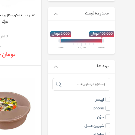
محدوده قیمت
نظم دهنده کريستال يخچا
بزرگ
405,000 تومان
5,000 تومان
مقایسه
0 نفر
5,000
205,000
405,000
تومان 111,000
برند ها
اپیسر
iphone
بیژن
شیرین عسل
سافتلن