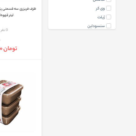
وی کر
لیتر قهوه‌
ژیلت
سنسوداین
مقایسه
0 نفر
وریتی(VERITY)
الدینیو
تومان 86,000
آدیداس
گلرنگ
پرژک
parker