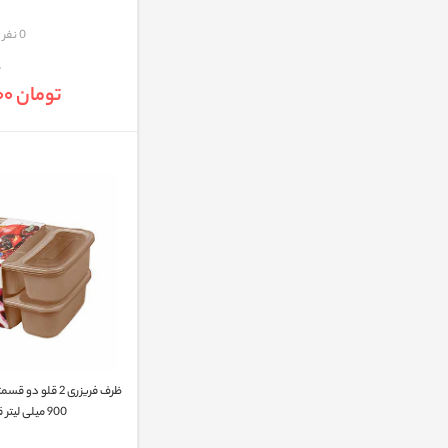
مقایسه
0 نفر
تومان 107,000
ظرف فريزری 2 قلو
900 میلی لیتر قهوه‌ای