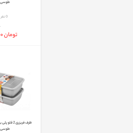
طوسی
مقایسه
0 نفر
تومان 95,000
طوسی