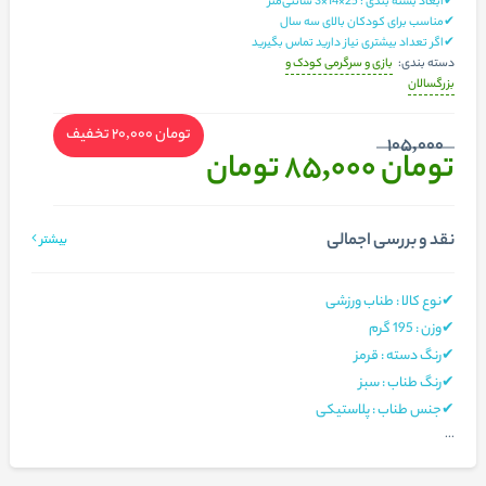
✔ابعاد بسته بندی : 25×14×3 سانتی‌متر
✔مناسب برای کودکان بالای سه سال
✔اگر تعداد بیشتری نیاز دارید تماس بگیرید
بازی و سرگرمی کودک و
دسته بندی:
بزرگسالان
تومان 20,000
تخفیف
105,000
تومان 85,000
تومان
نقد و بررسی اجمالی
بیشتر
✔نوع کالا : طناب ورزشی
✔وزن : 195 گرم
✔رنگ دسته : قرمز
✔رنگ طناب : سبز
✔جنس طناب : پلاستیکی
...