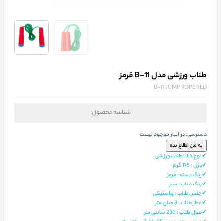
طناب ورزشی مدل B-11 قرمز
B-11 JUMP ROPE RED
شناسه محصول:
دسترسی:
در انبار موجود نیست
✔نوع کالا : طناب ورزشی
✔وزن : 195 گرم
✔رنگ دسته : قرمز
✔رنگ طناب : سبز
✔جنس طناب : پلاستیکی
✔قطر طناب : 8 میلی متر
✔طول طناب : 230 سانتی متر