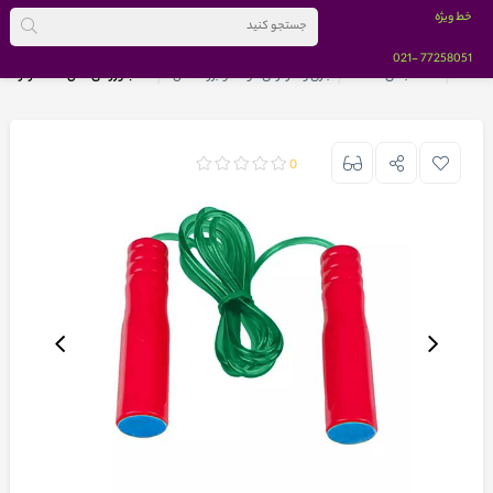
خط ویژه
-021
77258051
خانه
دسته بندی کالاها
بازی و سرگرمی کودک و بزرگسالان
طناب ورزشی مدل B-11 قرمز
0