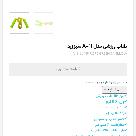
طناب ورزشی مدل A-11 سبز زرد
A-11 JUMP ROPE GREEN & YELLOW
شناسه محصول:
دسترسی:
در انبار موجود نیست
✔نوع کالا : طناب ورزشی
✔وزن : 190 گرم
✔رنگ دسته : سبز
✔رنگ طناب : زرد
✔جنس طناب : پلاستیکی
✔قطر طناب : 7 میلی متر
✔طول طناب : 230 سانتی متر