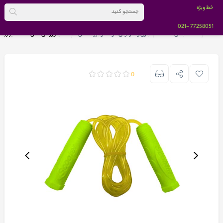
خط ویژه
-021
77258051
خانه
دسته بندی کالاها
بازی و سرگرمی کودک و بزرگسالان
طناب ورزشی مدل A-11 سبز زرد
0