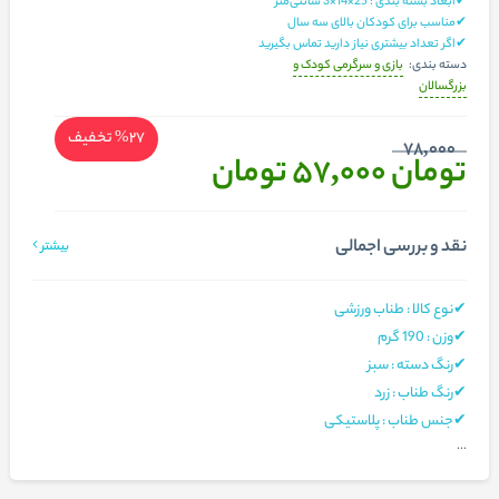
✔ابعاد بسته بندی : 25×14×3 سانتی‌متر
✔مناسب برای کودکان بالای سه سال
✔اگر تعداد بیشتری نیاز دارید تماس بگیرید
بازی و سرگرمی کودک و
دسته بندی:
بزرگسالان
%27
تخفیف
78,000
تومان 57,000
تومان
نقد و بررسی اجمالی
بیشتر
✔نوع کالا : طناب ورزشی
✔وزن : 190 گرم
✔رنگ دسته : سبز
✔رنگ طناب : زرد
✔جنس طناب : پلاستیکی
...