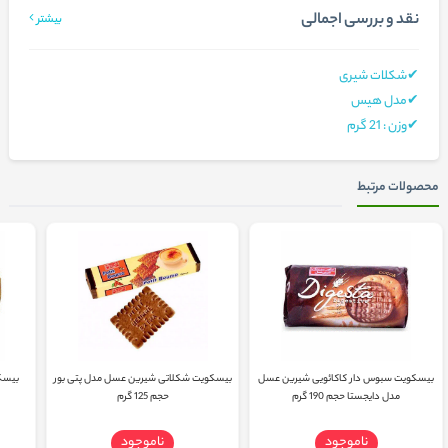
نقد و بررسی اجمالی
بیشتر
✔شکلات شیری
✔مدل هیس
✔وزن : 21 گرم
محصولات مرتبط
بیسکویت سبوس دار کاکائویی شیرین عسل
بیسکویت شکلاتی شیرین عسل مدل پتی بور
بیسک
مدل دایجستا حجم 190 گرم
حجم 125 گرم
ناموجود
ناموجود