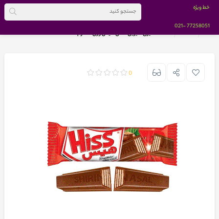
خط ویژه
-021
77258051
خانه
تنقلات
شکلات شیری شیرین عسل هیس وزن 21 گرم
0