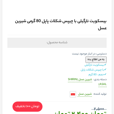
بیسکویت نارگیلی با چیپس شکلات پاپل 80 گرمی شیرین
عسل
شناسه محصول:
دسترسی:
در انبار موجود نیست
✔بیسکویت نارگیلی
✔با چیپس شکلات پاپل
✔حجم : 80 گرم
شیرین عسل (SHIRIN
دسته بندی:
ASAL)
شیرین عسل
تولید کننده:
تومان 100
تخفیف
2,500