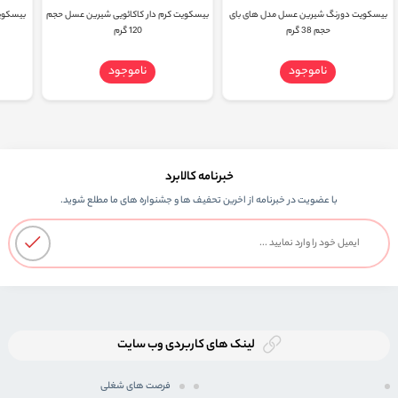
بیسکویت دورنگ شیرین عسل مدل های بای
بیسکویت کرم دار کاکائویی شیرین عسل حجم
بیسکوی
حجم 38 گرم
120 گرم
ناموجود
ناموجود
خبرنامه کالابرد
با عضویت در خبرنامه از اخرین تحفیف ها و جشنواره های ما مطلع شوید.
لینک های کاربردی وب سایت
فرصت های شغلی