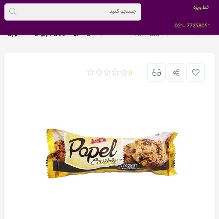
خط ویژه
-021
77258051
خانه
BRANDS
شیرین عسل (SHIRIN ASAL)
بیسکویت نارگیلی با چیپس شکلات پاپل 80 گرمی شیرین عسل
0