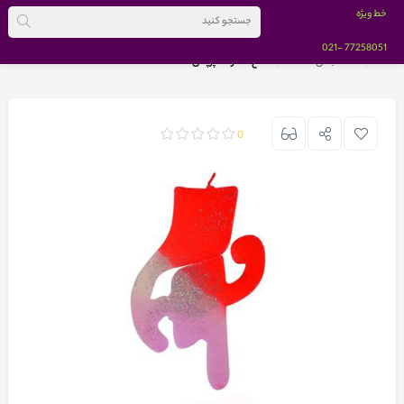
خط ویژه
-021
77258051
خانه
دسته بندی کالاها
شمع سه رنگ پرچمی عدد 4
0