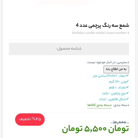
شمع سه رنگ پرچمی عدد 4
birthday candle model clown number 4
شناسه محصول:
دسترسی:
در انبار موجود نیست
✔ابعاد : 10x6x1سانتی متر
✔وزن : 24 گرم
✔تعداد : ۱ قلم
✔نوع پارافین : جامد
✔شکل ظاهری : اعداد
دسته بندی کالاها
دسته بندی:
%45
تخفیف
10,000
تومان 5,500
تومان