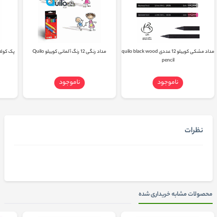
مداد مشکی کوییلو 12 عددی quilo black wood
مداد رنگی 12 رنگ آلمانی کوییلو Quilo
پک کوله پش
pencil
ناموجود
ناموجود
نظرات
محصولات مشابه خریداری شده