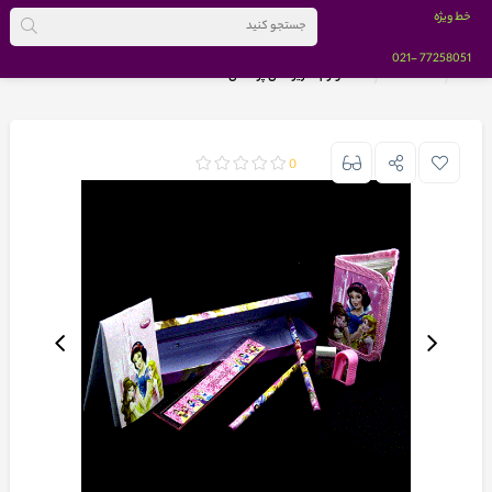
خط ویژه
-021
77258051
خانه
BRANDS
ست لوازم تحریر مدل پرنسس ها
0