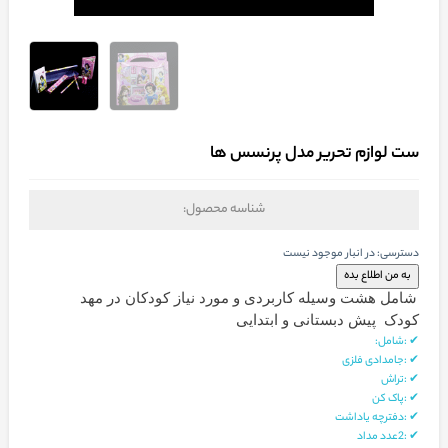
ست لوازم تحریر مدل پرنسس ها
شناسه محصول:
دسترسی:
در انبار موجود نیست
شامل هشت وسیله کاربردی و مورد نیاز کودکان در مهد
کودک پیش دبستانی و ابتدایی
✔ :شامل:
✔ :جامدادی فلزی
✔ :تراش
✔ :پاک کن
✔ :دفترچه یاداشت
✔ :2عدد مداد