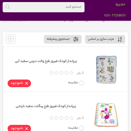
خط ویژه
-021
77258051
خانه
دسته بندی کالاها
پوشک
زیرانداز
نمایش صفحه 1 از
1
مرتب سازی بر اساس
جستجوی پیشرفته
زیرانداز کودک فیروز طرح والت دیزنی سفید آبی
0 نفر
مقایسه
ناموجود
زیرانداز کودک فیروز طرح پیگلت سفید نارنجی
0 نفر
مقایسه
ناموجود