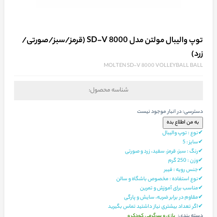
توپ والیبال مولتن مدل SD-V 8000 (قرمز/سبز/صورتی/
زرد)
MOLTEN SD-V 8000 VOLLEYBALL BALL
شناسه محصول:
دسترسی:
در انبار موجود نیست
✔نوع : توپ والیبال
✔
سایز
: 5
✔رنگ : سبز، قرمز، سفید، زرد و صورتی
✔
وزن
: 250
گرم
✔جنس رویه : فیبر
✔نوع استفاده : مخصوص باشگاه و سالن
✔مناسب برای آموزش و تمرین
✔مقاوم در برابر ضربه، سایش و پارگی
✔اگر تعداد بیشتری نیاز داشتید تماس بگیرید
بازی و سرگرمی کودک و
دسته بندی: