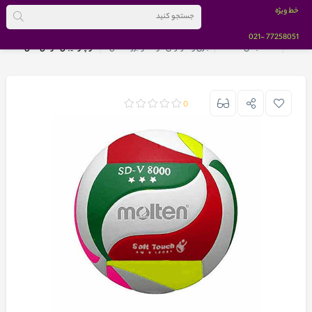
خط ویژه
-021
77258051
خانه
دسته بندی کالاها
بازی و سرگرمی کودک و بزرگسالان
توپ والیبال مولتن مدل SD-V 8000 (قرمز/سبز/صورتی/زرد)
0