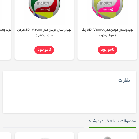
توپ والیبال مولتن مدل SD-V 8000 رنگ
توپ والیبال مولتن مدل SD-V 8000 (قرمز/
(صورتی-زرد)
سبز/زرد/آبی)
ناموجود
ناموجود
نظرات
محصولات مشابه خریداری شده