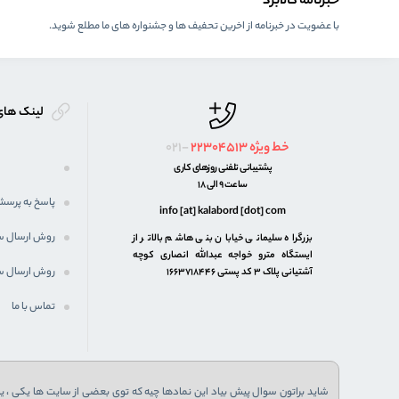
خبرنامه کالابرد
با عضویت در خبرنامه از اخرین تحفیف ها و جشنواره های ما مطلع شوید.
لینک های
خط ویژه
22304513
021-
پشتیبانی تلفنی روزهای کاری
ساعت 9 الی 18
پاسخ به پرسش
info [at] kalabord [dot] com
روش ارسال 
بزرگراه سلیمانی خیابان بنی هاشم بالاتر از
ایستگاه مترو خواجه عبدالله انصاری کوچه
روش ارسال س
آشتیانی پلاک ۳ کد پستی ۱۶۶۳۷۱۸۴۴۶
تماس با ما
شاید براتون سوال پیش بیاد این نمادها چیه که توی بعضی از سایت ها یکی ، یا 