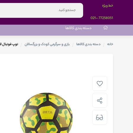
خط ویژه
-021
77258051
دسته بندی کالاها
خانه
دسته بندی کالاها
بازی و سرگرمی کودک و بزرگسالان
توپ فوتبال لاستیکی بت