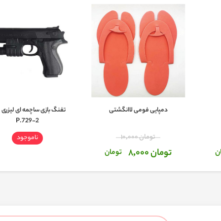
دمپایی فومی لاانگشتی
تفنگ بازی ساچمه ای لیزری 
P.729-2
تومان 10,000
ناموجود
تومان 8,000
ن
تومان