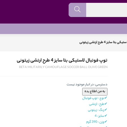
ا سایز 4 طرح ارتشی زیتونی
توپ فوتبال لاستیکی بتا سایز 4 طرح ارتشی زیتونی
BETA MILITARILY CAMOUFLAGE SOCCER BALL OLIVE GREEN
دسترسی:
در انبار موجود نیست
✔نوع : توپ فوتبال
✔طرح : ارتشی
✔رنگ : زیتونی
✔
سایز
:
4
✔
وزن
: 39
0 گرم