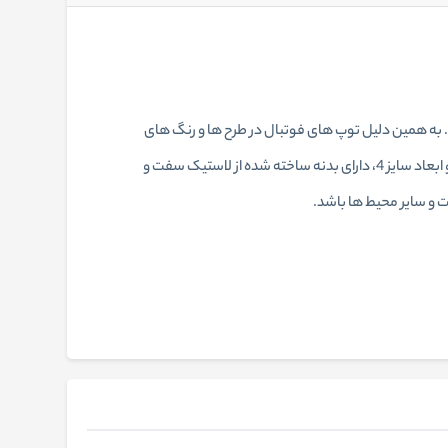
د. به همین دلیل توپ های فوتبال در طرح ها و رنگ های
مختلفی ساخته می شوند. توپ فوتبال بتا با طرح ارتشی و تنوع رنگ خود جذابیت ویژه‌ای برای بازیکنان دارد. توپ بتا طرح ارتشی با وزن 390 گرم و ابعاد سایز 4، دارای بدنه ساخته شده از لاستیک سفت و
 و سایر محیط ها باشد.