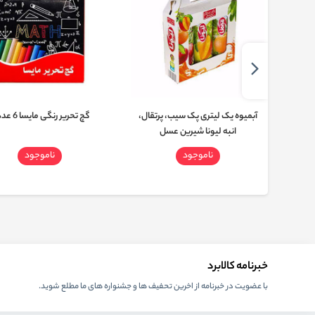
 دوقلو
آبمیوه یک لیتری پک سیب، پرتقال،
گچ تحریر رنگی مایسا 6 عددی
انبه لیونا شیرین عسل
ناموجود
ناموجود
خبرنامه کالابرد
با عضویت در خبرنامه از اخرین تحفیف ها و جشنواره های ما مطلع شوید.