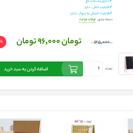
✔دارای یک عدد گچ
✔قابلیت حمل : دارد
✔قابلیت اتصال به دیوار : ندارد
اوقات فراغت
دسته بندی:
تومان 96,000
تومان
23
125,000
اضافه کردن به سبد خرید
تعداد