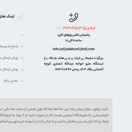
لینک های
خط ویژه
22304513
021-
پشتیبانی تلفنی روزهای کاری
ساعت 9 الی 18
پاسخ به پرسش
info [at] kalabord [dot] com
روش ارسال 
بزرگراه سلیمانی خیابان بنی هاشم بالاتر از
ایستگاه مترو خواجه عبدالله انصاری کوچه
روش ارسال س
آشتیانی پلاک ۳ کد پستی ۱۶۶۳۷۱۸۴۴۶
تماس با ما
شاید براتون سوال پیش بیاد این نمادها چیه که توی بعضی از سایت ها یکی ، یا 
زمینه رو اخذ کردیم. پس مطمئن باشید و با خیال راحت و آسوده خریدتون رو انجام ب