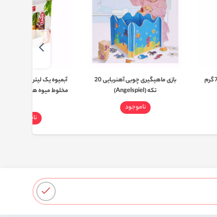
بازی ماهیگیری چوبی آهنربایی 20
آبمیوه یک لیتری پک سیب، پر
تکه (Angelspiel)
مخلوط میوه های قرمز لیونا 
عسل
ناموجود
ناموجود