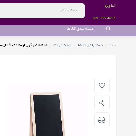
خط ویژه
-021
77258051
دسته بندی کالاها
خانه
دسته بندی کالاها
اوقات فراغت
تخته تاشو گچی ایستاده کافه ای م