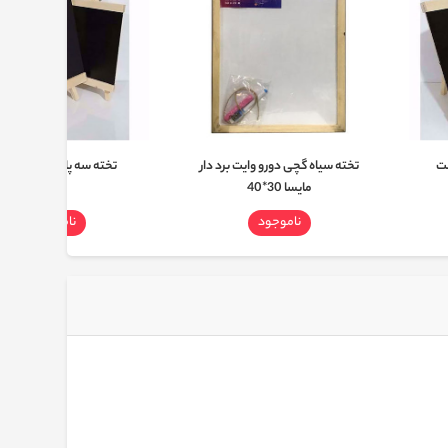
تخته سیاه گچی دورو وایت برد دار
تخته سه پایه گچی کوچ
مایسا 30*40
ناموجود
ناموجود