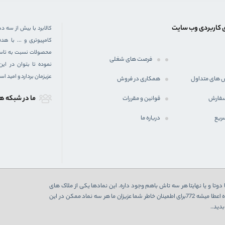
 کاربردی وب سایت
کالابرد با بیش از سه د
کامپیوتری و ... با 
محصولات نسبت به تاسیس
فرصت های شغلی
نموده تا بتوان در ای
عزیزمان بردارد و امید ا
 های متداول
همکاری در فروش
ما در شبكه ه
سفارش
قوانین و مقررات
ریع
درباره ما
دوتا و یا نهایتا هر سه تاش باهم وجود داره. این نمادها یکی از ملاک های
اعتبارسنجی یک فروشگاه اینترنتی هست که در صورت تایید از 3 نهاد به فروشگاه اعطا میشه 772برای اطمینان خاطر شما عزیزان ما هر سه نماد ممکن در این
دید..