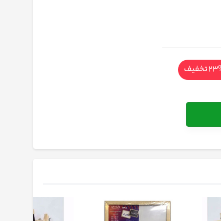
%
تخفیف