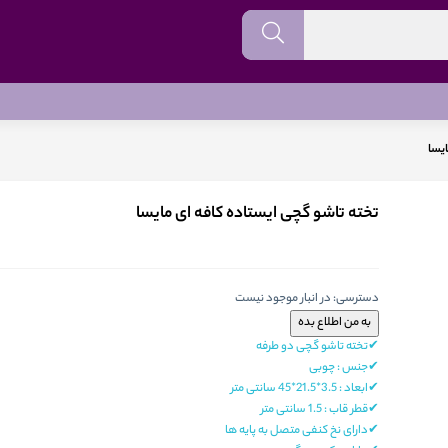
ایسا
تخته تاشو گچی ایستاده کافه ای مایسا
دسترسی:
در انبار موجود نیست
✔تخته تاشو گچی دو طرفه
✔جنس : چوبی
✔ابعاد : 3.5*21.5*45 سانتی متر
✔قطر قاب : 1.5 سانتی متر
✔دارای نخ کنفی متصل به پایه ها