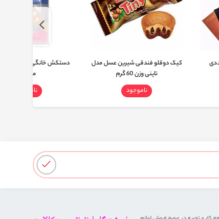
کیک دوقلو فندقی شیرین عسل مدل
دستکش خانگی ساق بلند پریل
تاینی وزن 60 گرم
متوسط
ناموجود
ناموجود
هه کار و تجربه در عرصه فروش لوازم