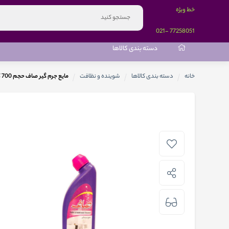
خط ویژه
-021
77258051
دسته بندی کالاها
خانه
دسته بندی کالاها
شوینده و نظافت
مایع جرم گیر صاف حجم 700 گرم