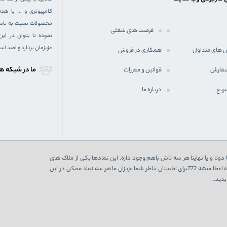
کامپیوتری و ... با 
محصولات نسبت به تاسیس
فرصت های شغلی
نموده تا بتوان در ای
عزیزمان بردارد و امید ا
 های متداول
همکاری در فروش
ما در شبكه ه
سفارش
قوانین و مقررات
ریع
درباره ما
دوتا و یا نهایتا هر سه تاش باهم وجود داره. این نمادها یکی از ملاک های
اعتبارسنجی یک فروشگاه اینترنتی هست که در صورت تایید از 3 نهاد به فروشگاه اعطا میشه 772برای اطمینان خاطر شما عزیزان ما هر سه نماد ممکن در این
دید..