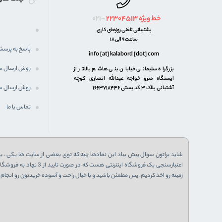
خط ویژه
22304513
021-
پشتیبانی تلفنی روزهای کاری
ساعت 9 الی 18
پاسخ به پرسش
info [at] kalabord [dot] com
روش ارسال 
بزرگراه سلیمانی خیابان بنی هاشم بالاتر از
ایستگاه مترو خواجه عبدالله انصاری کوچه
روش ارسال س
آشتیانی پلاک ۳ کد پستی ۱۶۶۳۷۱۸۴۴۶
تماس با ما
شاید براتون سوال پیش بیاد این نمادها چیه که توی بعضی از سایت ها یکی ، یا 
زمینه رو اخذ کردیم. پس مطمئن باشید و با خیال راحت و آسوده خریدتون رو انجام ب