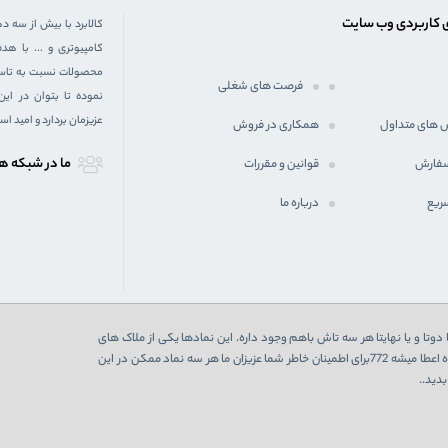
 کاربردی وب سایت
کالابرد با بیش از سه د
کامپیوتری و ... با 
محصولات نسبت به تاسیس
فرصت های شغلی
نموده تا بتوان در ای
عزیزمان بردارد و امید ا
 های متداول
همکاری در فروش
ما در شبكه ه
سفارش
قوانین و مقررات
ریع
درباره ما
دوتا و یا نهایتا هر سه تاش باهم وجود داره. این نمادها یکی از ملاک های
اعتبارسنجی یک فروشگاه اینترنتی هست که در صورت تایید از 3 نهاد به فروشگاه اعطا میشه 772برای اطمینان خاطر شما عزیزان ما هر سه نماد ممکن در این
دید..