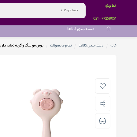
خط ویژه
-021
77258051
دسته بندی کالاها
خانه
دسته بندی کالاها
تمام محصولات
برس مو سگ و گربه تخلیه دار بایو موزارا