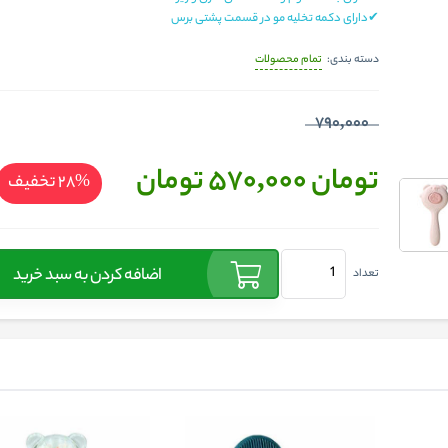
✔دارای دکمه تخلیه مو در قسمت پشتی برس
تمام محصولات
دسته بندی:
790,000
تومان 570,000
تومان
%28
تخفیف
اضافه کردن به سبد خرید
تعداد