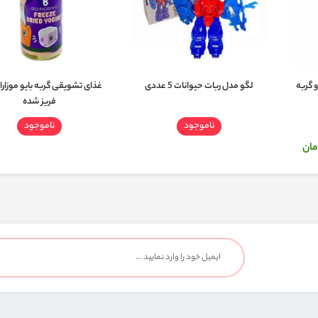
 گربه
لگو مدل ربات حیوانات 5 عددی
غذای تشویقی گربه بایو موزار
فریز شده
ناموجود
ناموجود
مان