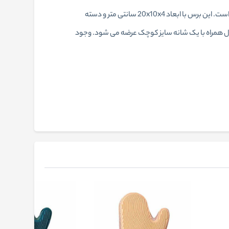
برس مو تخلیه‌ دار بایو موزارا یک ابزار کاربردی برای رسیدگی به بهداشت و نظافت موی سگ و گربه است که برای موی بلند و کوتاه قابل استفاده است. این برس با ابعاد 20x10x4 سانتی‌ متر و دسته
ول همراه با یک شانه سایز کوچک عرضه می‌ شود. وجود