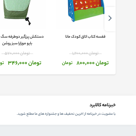
ارا مدل
قفسه کتاب اتاق کودک مانا
دستکش پرزگیر دوطرفه سگ و
بایو موزارا سبز روشن
تومان 1,200,000
تومان 570,000
تومان 800,000
تومان 346,000
ان
تومان
تو
خبرنامه کالابرد
با عضویت در خبرنامه از اخرین تحفیف ها و جشنواره های ما مطلع شوید.