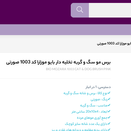
 کد 1003 صورتی
برس مو سگ و گربه تخلیه دار بایو موزارا کد 1003 صورتی
BIO MOZARA 1003 CAT & DOG BRUSH PINK
دسترسی:
1 در انبار
✔نوع کالا : برس و شانه سگ و گربه
✔رنگ : صورتی
✔مناسب : سگ و گربه
✔ابعاد : 20x10x4 سانتی‌ متر
✔جمع آوری موهای مرده
✔دارای یک عدد شانه سایز کوچک
✔دارای بدنه مقاوم و دندانه های فلزی و ریز