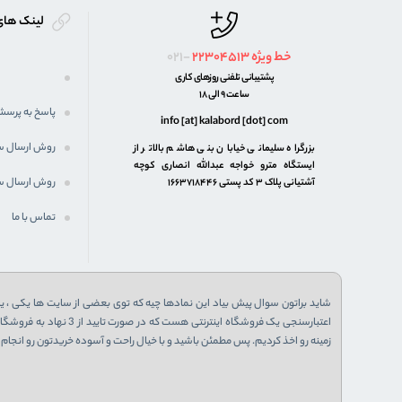
لینک های
خط ویژه
22304513
021-
پشتیبانی تلفنی روزهای کاری
ساعت 9 الی 18
پاسخ به پرسش
info [at] kalabord [dot] com
روش ارسال 
بزرگراه سلیمانی خیابان بنی هاشم بالاتر از
ایستگاه مترو خواجه عبدالله انصاری کوچه
روش ارسال س
آشتیانی پلاک ۳ کد پستی ۱۶۶۳۷۱۸۴۴۶
تماس با ما
شاید براتون سوال پیش بیاد این نمادها چیه که توی بعضی از سایت ها یکی ، یا 
زمینه رو اخذ کردیم. پس مطمئن باشید و با خیال راحت و آسوده خریدتون رو انجام ب