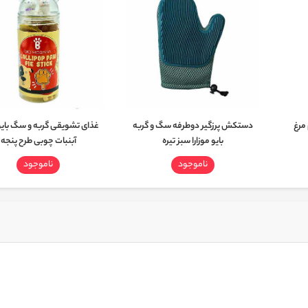
 مرغ
دستکش پرزگیر دوطرفه سگ و گربه
غذای تشویقی گربه و سگ بایو 
بایو موزارا سبز تیره
آبنبات چوبی طرح پنجه‌
ناموجود
ناموجود