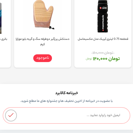
قمقمه 0.75 لیتری آیریک مدل مکسیماسل
دستکش پرزگیر دوطرفه سگ و گربه بایو موزارا
باتری سکه
کرم
تومان 160,000
ناموجود
تومان 120,000
تومان
خبرنامه کالابرد
با عضویت در خبرنامه از اخرین تحفیف ها و جشنواره های ما مطلع شوید.