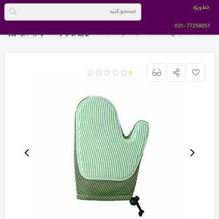
خط ویژه
-021
77258051
خانه
دسته بندی کالاها
تمام محصولات
دستکش پرزگیر دوطرفه سگ و گربه بایو موزارا سب
0