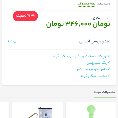
تمام محصولات
دسته بندی:
%39
تخفیف
570,000
تومان 346,000
تومان
نقد و بررسی اجمالی
بیشتر
✔نوع کالا : دستکش پرزگیر موی سگ و گربه
✔رنگ : سبز روشن
✔جنس : پارچه و سیلیکون
✔مناسب : سگ و گربه
محصولات مرتبط