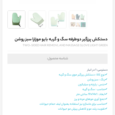
دستکش پرزگیر دوطرفه سگ و گربه بایو موزارا سبز روشن
TWO-SIDED HAIR REMOVL AND MASSAGE GLOVE LIGHT GREEN
شناسه محصول:
دسترسی:
1 در انبار
✔نوع کالا : دستکش پرزگیر موی سگ و گربه
✔رنگ : سبز روشن
✔جنس : پارچه و سیلیکون
✔مناسب : سگ و گربه
✔ابعاد : 19x14x1 سانتی‌ متر
✔جمع آوری موهای مرده و پرز
✔مناسب برای ماساژ و نیز استفاده بعنوان لیف حمام حیوانات
✔تقویت رشد مو و کاهش ریزش مو حیوانات