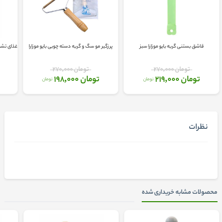
قاشق بستنی گربه بایو موزارا سبز
پرزگیر مو سگ و گربه دسته چوبی بایو موزارا
غذای تشوی
تومان 270,000
تومان 270,000
تومان 219,000
تومان 198,000
تومان
تومان
نظرات
محصولات مشابه خریداری شده