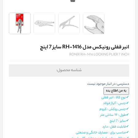
انبر قفلی رونیکس مدل RH-1416 سایز 7 اینچ
RONIX RH-1416 LOCKING PLIER 7 INCH
شناسه محصول:
دسترسی:
در انبار موجود نیست
✔نوع کالا : انبر قفلی
✔جنس : آلیاژ فولاد
✔جنس روکش : کروم
✔طول : 19 سانتی متر
✔سایز : 7 اینچ
✔قابلیت قفل : دارد
✔مناسب برای : مصارف خانگی و صنعتی