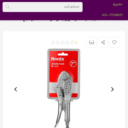
خط ویژه
-021
77258051
خانه
BRANDS
رونیکس
انبر قفلی رونیکس مدل RH-1416 سایز 7 اینچ
0