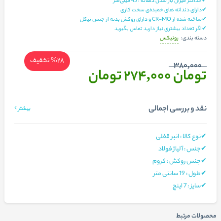
✔حداکثر میزان باز شدن دهانه : 45 میلی‌متر
✔دارای دندانه‌ های خمیده‌ی سخت ‌کاری
✔ساخته شده از CR-MO و دارای روکش بدنه از جنس نیکل
✔اگر تعداد بیشتری نیاز دارید تماس بگیرید
رونیکس
دسته بندی:
%28
تخفیف
380,000
تومان 274,000
تومان
نقد و بررسی اجمالی
بیشتر
✔نوع کالا : انبر قفلی
✔جنس : آلیاژ فولاد
✔جنس روکش : کروم
✔طول : 19 سانتی متر
✔سایز : 7 اینچ
محصولات مرتبط