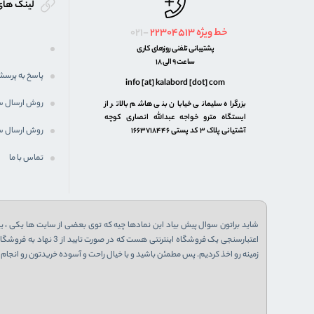
لینک های
خط ویژه
22304513
021-
پشتیبانی تلفنی روزهای کاری
ساعت 9 الی 18
پاسخ به پرسش
info [at] kalabord [dot] com
روش ارسال 
بزرگراه سلیمانی خیابان بنی هاشم بالاتر از
ایستگاه مترو خواجه عبدالله انصاری کوچه
روش ارسال س
آشتیانی پلاک ۳ کد پستی ۱۶۶۳۷۱۸۴۴۶
تماس با ما
شاید براتون سوال پیش بیاد این نمادها چیه که توی بعضی از سایت ها یکی ، یا 
زمینه رو اخذ کردیم. پس مطمئن باشید و با خیال راحت و آسوده خریدتون رو انجام ب