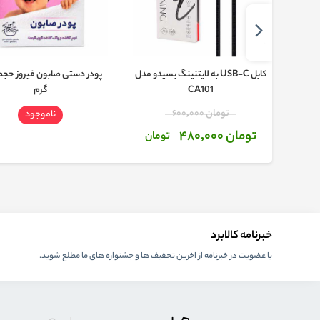
اشین
کابل USB-C به لایتنینگ یسیدو مدل
CA101
گرم
تومان 600,000
ناموجود
تومان 480,000
تومان
خبرنامه کالابرد
با عضویت در خبرنامه از اخرین تحفیف ها و جشنواره های ما مطلع شوید.