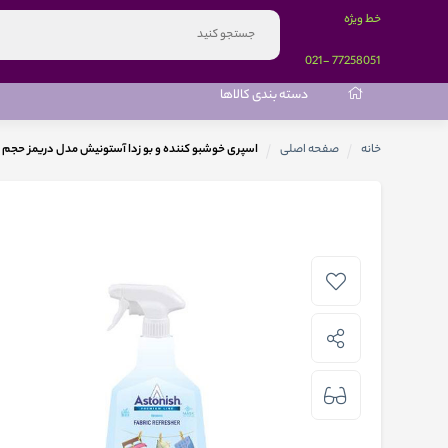
خط ویژه
-021
77258051
دسته بندی کالاها
خانه
صفحه اصلی
اسپری خوشبو کننده و بو زدا آستونیش مدل دریمز حجم 750 میلی لیتر