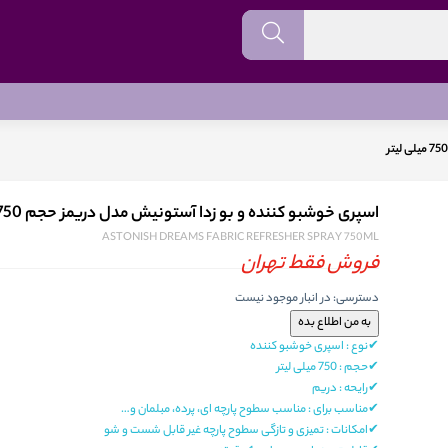
اسپری خوشبو کننده و بو زدا آستونیش مدل دریمز حجم 750 میلی لیتر
ASTONISH DREAMS FABRIC REFRESHER SPRAY 750ML
فروش فقط تهران
دسترسی:
در انبار موجود نیست
✔نوع : اسپری خوشبو کننده
✔حجم : 750 میلی لیتر
✔رایحه : دریم
✔مناسب برای : مناسب سطوح پارچه‌ ای، پرده، مبلمان و…
✔امکانات : تمیزی و تازگی سطوح پارچه غیر قابل شست و شو