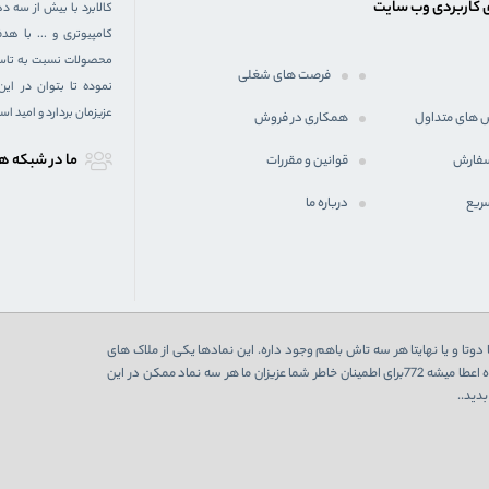
 کاربردی وب سایت
کالابرد با بیش از سه د
کامپیوتری و ... با 
محصولات نسبت به تاسیس
فرصت های شغلی
نموده تا بتوان در ای
عزیزمان بردارد و امید ا
 های متداول
همکاری در فروش
ما در شبكه ه
سفارش
قوانین و مقررات
ریع
درباره ما
دوتا و یا نهایتا هر سه تاش باهم وجود داره. این نمادها یکی از ملاک های
اعتبارسنجی یک فروشگاه اینترنتی هست که در صورت تایید از 3 نهاد به فروشگاه اعطا میشه 772برای اطمینان خاطر شما عزیزان ما هر سه نماد ممکن در این
دید..