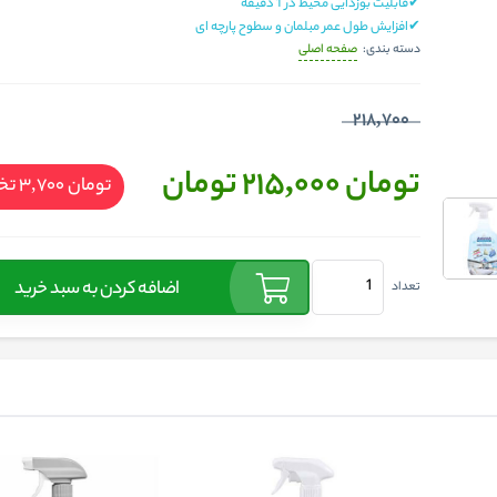
✔قابلیت بوزدایی محیط در 1 دقیقه
✔افزایش طول عمر مبلمان و سطوح پارچه ای
صفحه اصلی
دسته بندی:
218,700
تومان 215,000
تومان
تومان 3,700
تخ
اضافه کردن به سبد خرید
تعداد