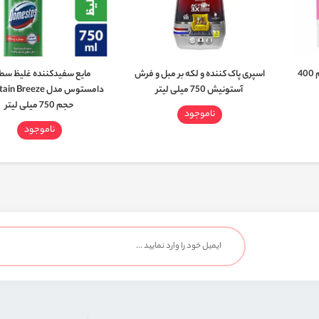
پودر دستی صابون فیروز حجم 400
اسپری پاک کننده و لکه بر مبل و فرش
مایع سفیدکننده غلیظ سط
آستونیش 750 میلی لیتر
دامستوس مدل Breeze
حجم 750 میلی لیتر
ناموجود
ناموجود