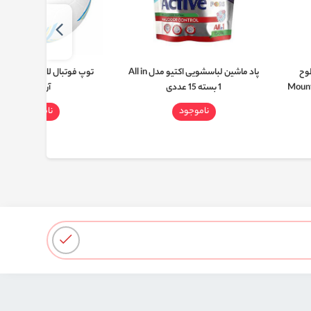
وح
پاد ماشین لباسشویی اکتیو مدل All in
Mountain 
1 بسته 15 عددی
آرژانتین
ناموجود
ناموجود