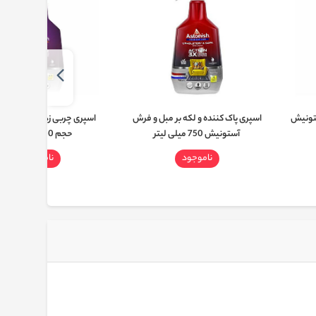
ستونیش
اسپری پاک کننده و لکه بر مبل و فرش
اسپری چربی زدای قوی آست
آستونیش 750 میلی لیتر
حجم 750 میلی لیتر
ناموجود
ناموجود