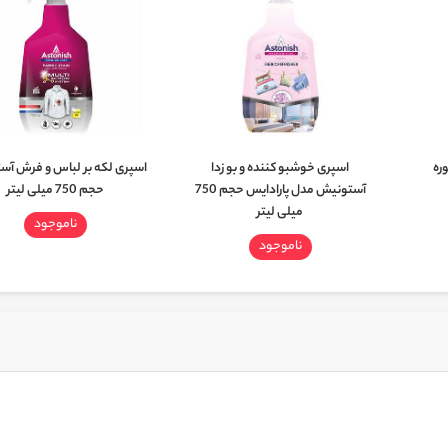
ره
اسپری خوشبو کننده و بو زدا
اسپری لکه بر لباس و فرش آ
آستونیش مدل پارادایس حجم 750
حجم 750 میلی لیتر
میلی لیتر
ناموجود
ناموجود