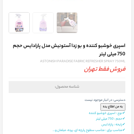
اسپری خوشبو کننده و بو زدا آستونیش مدل پارادایس حجم
750 میلی لیتر
ASTONISH PARADISE FABRIC REFRESHER SPRAY 750ML
فروش فقط تهران
شناسه محصول:
دسترسی:
در انبار موجود نیست
✔نوع : اسپری خوشبو کننده
✔حجم : 750 میلی لیتر
✔رایحه : پارادایس
✔مناسب برای : مناسب سطوح پارچه‌ ای، پرده، مبلمان و…