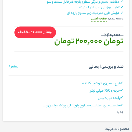
✔امکانات : تمیزی و تازگی سطوح پارچه غیر قابل شست و شو
✔قابلیت بوزدایی محیط در 1 دقیقه
✔افزایش طول عمر مبلمان و سطوح پارچه ای
صفحه اصلی
دسته بندی:
تومان 40,000
تخفیف
240,000
تومان 200,000
تومان
نقد و بررسی اجمالی
بیشتر
✔نوع : اسپری خوشبو کننده
✔حجم : 750 میلی لیتر
✔رایحه : پارادایس
✔مناسب برای : مناسب سطوح پارچه‌ ای، پرده، مبلمان و…
جدید
محصولات مرتبط