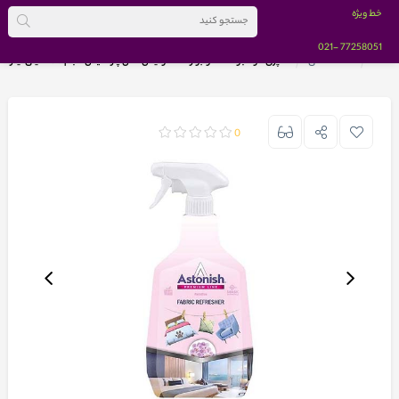
خط ویژه
-021
77258051
خانه
صفحه اصلی
اسپری خوشبو کننده و بو زدا آستونیش مدل پارادایس حجم 750 میلی لیتر
0