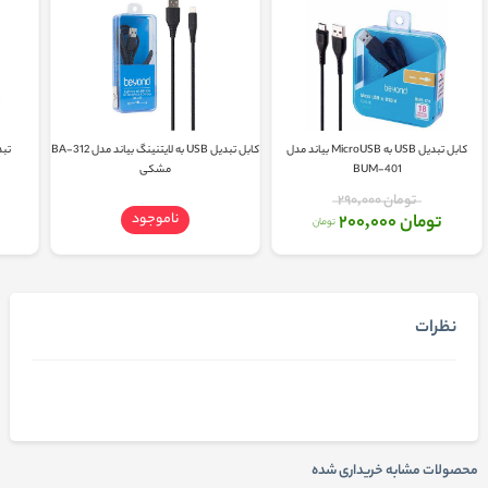
کابل تبدیل USB به MicroUSB بیاند مدل
کابل تبدیل USB به لایتنینگ بیاند مدل BA-312
تبدیل ب
BUM-401
مشکی
تومان 290,000
ناموجود
تومان 200,000
تومان
نظرات
محصولات مشابه خریداری شده