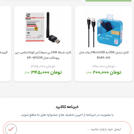
کابل تبدیل USB به MicroUSB بیاند مدل
کارت شبکه USB بی سیم آنتن کوتاه ایکس-پی
BUM-401
پروداکت مدل XP-W923R
تومان 290,000
تومان 375,000
تومان 200,000
تومان 345,000
ت
تومان
تومان
خبرنامه کالابرد
با عضویت در خبرنامه از اخرین تحفیف ها و جشنواره های ما مطلع شوید.