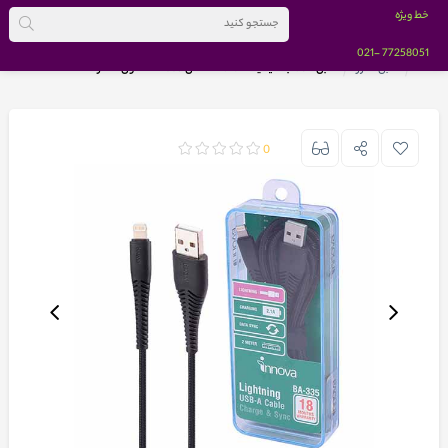
خط ویژه
-021
77258051
خانه
کابل شارژ
کابل USB به لایتنینگ Innova مدل BA-335 طول 2 متر
0