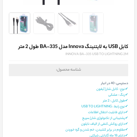
کابل USB به لایتنینگ Innova مدل BA-335 طول 2 متر
INNOVA BA-335 USB TO LIGHTNING 2M
شناسه محصول:
دسترسی:
40 در انبار
✔نوع : کابل شارژ آیفون
✔رنگ : مشکی
✔طول کابل : 2 متر
✔نوع رابط : USB TO LIGHTNING
✔دارای قابلیت انتقال اطلاعات
✔پشتیبانی از تکنولوژی شارژ سریع
✔دارای روکش کنفی از الیاف نایلون
✔مقاوم در برابر کشیدن، خم شدن و گره خوردن
✔دارای 18 ماه گارانتی شرکتی