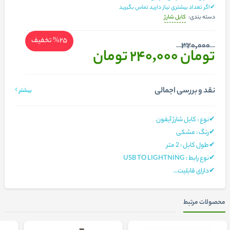
✔اگر تعداد بیشتری نیاز دارید تماس بگیرید
کابل شارژ
دسته بندی:
%25
تخفیف
320,000
تومان 240,000
تومان
نقد و بررسی اجمالی
بیشتر
✔نوع : کابل شارژ آیفون
✔رنگ : مشکی
✔طول کابل : 2 متر
✔نوع رابط : USB TO LIGHTNING
✔دارای قابلیت...
محصولات مرتبط