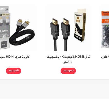
کابل HDMI مچر مدل MR-90 طول
کابل HDMI با کیفیت 4K پاناسونیک
کابل 2 متری HDMI سونی
1.5 متر
ناموجود
ناموجود