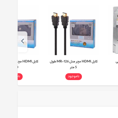
کابل HDMI مچر مدل MR-126 طول
5 متر
10 متر
ناموجود
ناموجود