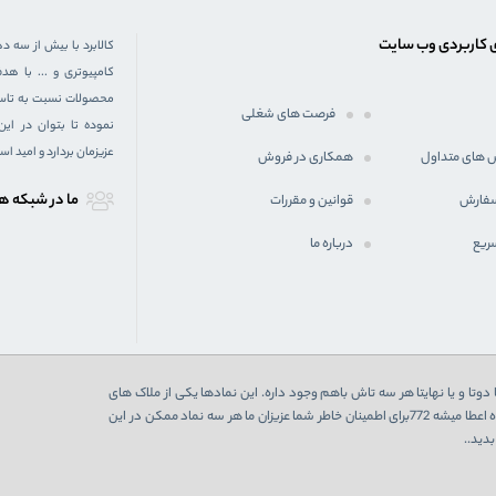
 کاربردی وب سایت
کالابرد با بیش از سه د
کامپیوتری و ... با 
محصولات نسبت به تاسیس
فرصت های شغلی
نموده تا بتوان در ای
عزیزمان بردارد و امید ا
 های متداول
همکاری در فروش
ما در شبكه ه
سفارش
قوانین و مقررات
ریع
درباره ما
دوتا و یا نهایتا هر سه تاش باهم وجود داره. این نمادها یکی از ملاک های
اعتبارسنجی یک فروشگاه اینترنتی هست که در صورت تایید از 3 نهاد به فروشگاه اعطا میشه 772برای اطمینان خاطر شما عزیزان ما هر سه نماد ممکن در این
دید..