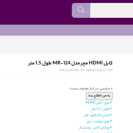
کابل HDMI مچر مدل MR-124 طول 1.5 متر
MACHER MR-124 HDMI CABLE 1.5M
دسترسی:
در انبار موجود نیست
✔نوع : کابل HDMI
✔طول : 1.5 متر
✔جنس کانکتور : فلز
✔نوع سوکت : نری
✔روکش کابل : پلاستیک