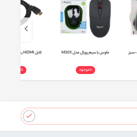
-سبز
ماوس با سیم رویال مدل M205
کابل HDMI یک و نیم متری PVC
ناموجود
ناموجود