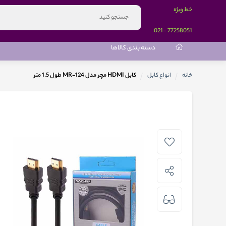
خط ویژه
-021
77258051
دسته بندی کالاها
خانه
انواع کابل
کابل HDMI مچر مدل MR-124 طول 1.5 متر