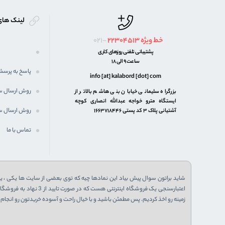
لینک های
خط ویژه
22304513
021-
پشتیبانی تلفنی روزهای کاری
ساعت 9 الی 18
پاسخ به پرسش
info [at] kalabord [dot] com
روش ارسال 
بزرگراه سلیمانی خیابان بنی هاشم بالاتر از
ایستگاه مترو خواجه عبدالله انصاری کوچه
روش ارسال س
آشتیانی پلاک ۳ کد پستی ۱۶۶۳۷۱۸۴۴۶
تماس با ما
شاید براتون سوال پیش بیاد این نمادها چیه که توی بعضی از سایت ها یکی ، یا 
زمینه رو اخذ کردیم. پس مطمئن باشید و با خیال راحت و آسوده خریدتون رو انجام ب