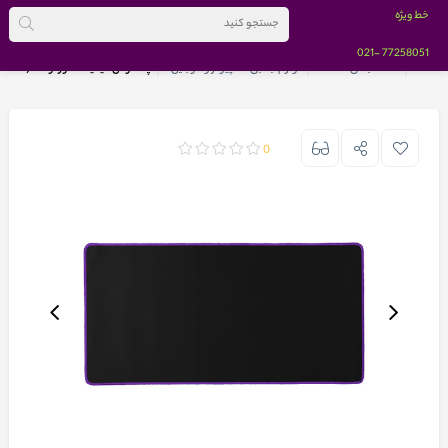
خط ویژه
-021
77258051
خانه
دسته بندی کالاها
لوازم جانبی کامپیوتر و موبایل
پد ماوس گیمینگ دوردوخت (60x30) رنگ بنفش
0