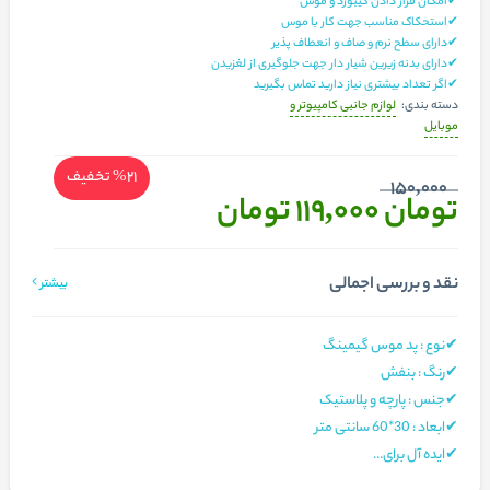
✔امکان قرار دادن کیبورد و موس
✔استحکاک مناسب جهت کار با موس
✔دارای سطح نرم و صاف و انعطاف پذیر
✔دارای بدنه زیرین شیار دار جهت جلوگیری از لغزیدن
✔اگر تعداد بیشتری نیاز دارید تماس بگیرید
لوازم جانبی کامپیوتر و
دسته بندی:
موبایل
%21
تخفیف
150,000
تومان 119,000
تومان
نقد و بررسی اجمالی
بیشتر
✔نوع : پد موس گیمینگ
✔رنگ : بنفش
✔جنس : پارچه و پلاستیک
✔ابعاد : 30*60 سانتی متر
✔ایده آل برای...