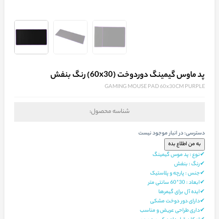
پد ماوس گیمینگ دوردوخت (60x30) رنگ بنفش
GAMING MOUSE PAD 60x30CM PURPLE
شناسه محصول:
دسترسی:
در انبار موجود نیست
✔نوع : پد موس گیمینگ
✔رنگ : بنفش
✔جنس : پارچه و پلاستیک
✔ابعاد : 30*60 سانتی متر
✔ایده آل برای گیمرها
✔دارای دور دوخت مشکی
✔داری طراحی عریض و مناسب