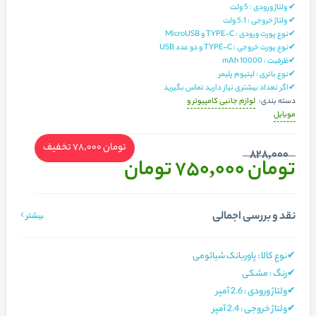
✔ ولتاژ ورودی : 5 ولت
✔ ولتاژ خروجی : 5.1 ولت
✔نوع پورت ورودی : TYPE-C و MicroUSB
✔نوع پورت خروجی : TYPE-C و دو عدد USB
✔ظرفیت : 10000 mAh
✔نوع باتری : لیتیوم پلیمر
✔اگر تعداد بیشتری نیاز دارید تماس بگیرید
لوازم جانبی کامپیوتر و
دسته بندی:
موبایل
تومان 78,000
تخفیف
828,000
تومان 750,000
تومان
نقد و بررسی اجمالی
بیشتر
✔نوع کالا : پاوربانک شیائومی
✔رنگ : مشکی
✔ولتاژ ورودی : 2.6 آمپر
✔ولتاژ خروجی : 2.4 آمپر