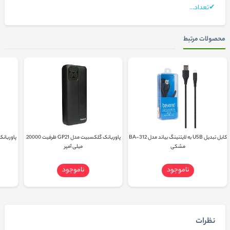
✔تعداد...
محصولات مرتبط
کابل تبدیل USB به لایتنینگ بیاند مدل BA-312
پاوربانک گلکسبیت مدل GP21 ظرفیت 20000
مشکی
میلی آمپر
ناموجود
ناموجود
نظرات