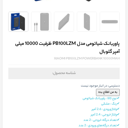
پاوربانک شیائومی مدل PB100LZM ظرفیت 10000 میلی
آمپر گلوبال
XIAOMI PB100LZM POWERBANK 10000MAH
شناسه محصول:
دسترسی:
در انبار موجود نیست
✔نوع کالا : پاوربانک شیائومی
✔رنگ : مشکی
✔ولتاژ ورودی : 2.6 آمپر
✔ولتاژ خروجی : 2.4 آمپر
✔تعداد درگاه خروجی : 2 عدد
✔تعداد درگاه‌های ورودی : 2 عدد