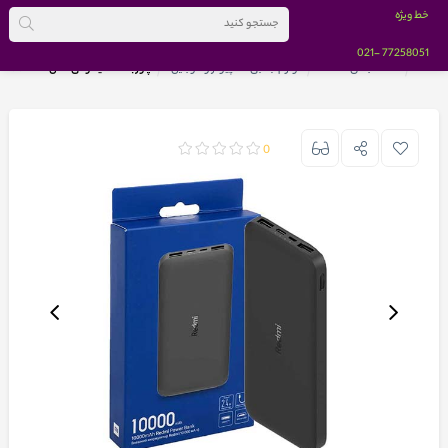
خط ویژه
-021
77258051
خانه
دسته بندی کالاها
لوازم جانبی کامپیوتر و موبایل
پاوربانک شیائومی مدل PB100LZM ظرفیت 10000 میلی آمپر گلوبال
0