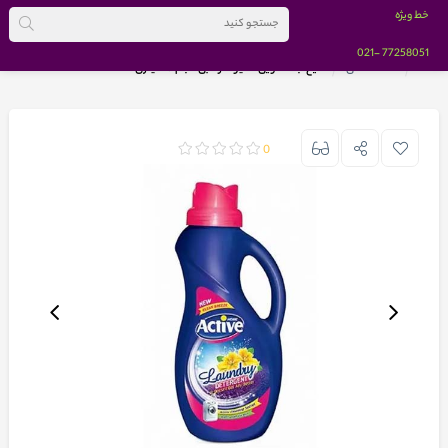
خط ویژه
-021
77258051
خانه
صفحه اصلی
مایع لباسشویی اکتیو سرخابی حجم 1.5 لیتری
0