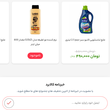
مایع لباسشویی اکتیو سبز حجم 2.5 لیتری
نرم کننده مو لطیفه مدل GOLD مقدار 800
مایع لب
میلی لیتر
تومان 550,000
ناموجود
تومان 490,000
تومان
خبرنامه کالابرد
با عضویت در خبرنامه از اخرین تحفیف ها و جشنواره های ما مطلع شوید.