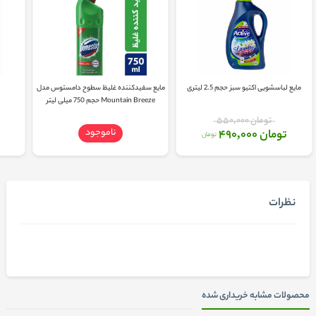
مایع لباسشویی اکتیو سبز حجم 2.5 لیتری
مایع سفیدکننده غلیظ سطوح دامستوس مدل
Mountain Breeze حجم 750 میلی لیتر
تومان 550,000
ناموجود
تومان 490,000
تومان
نظرات
محصولات مشابه خریداری شده