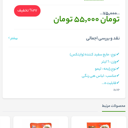
%27
تخفیف
75,000
تومان 55,000
تومان
نقد و بررسی اجمالی
بیشتر
✔نوع : مایع سفید کننده (وایتکس)
✔وزن : 1 لیتر
✔نوع رایحه : لیمو
✔مناسب : لباس هی رنگی
✔قابلیت ه...
جدید
محصولات مرتبط