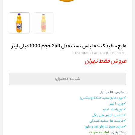
مایع سفید کننده لباس تست مدل 2in1 حجم 1000 میلی لیتر
TEST 2IN1 BLEACH LIQUID 1000 ML
فروش فقط تهران
شناسه محصول:
دسترسی:
10 در انبار
✔نوع : مایع سفید کننده (وایتکس)
✔وزن : 1 لیتر
✔نوع رایحه : لیمو
✔مناسب : لباس هی رنگی
✔قابلیت ها : سفید کنندگی
✔دارای مجوز سازمان غذا و دارو
تمام محصولات
دسته بندی: