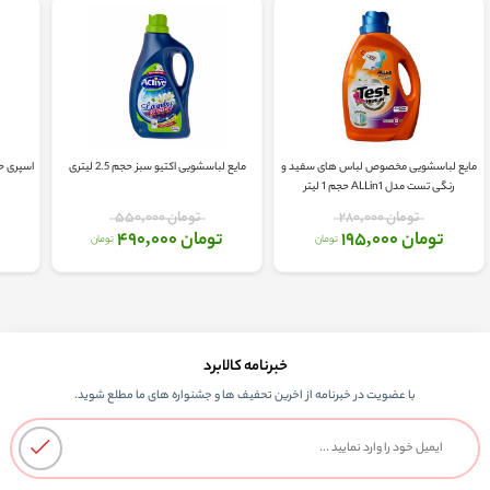
مایع لباسشویی مخصوص لباس های سفید و
مایع لباسشویی اکتیو سبز حجم 2.5 لیتری
اسپری ح
رنگی تست مدل ALLin1 حجم 1 لیتر
تومان 280,000
تومان 550,000
تومان 195,000
تومان 490,000
ت
تومان
تومان
خبرنامه کالابرد
با عضویت در خبرنامه از اخرین تحفیف ها و جشنواره های ما مطلع شوید.