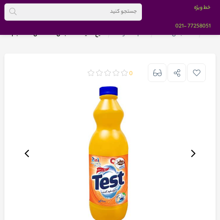
خط ویژه
-021
77258051
خانه
دسته بندی کالاها
تمام محصولات
مایع سفید کننده لباس تست مدل 2in1 حجم 1000 میلی لیتر
0