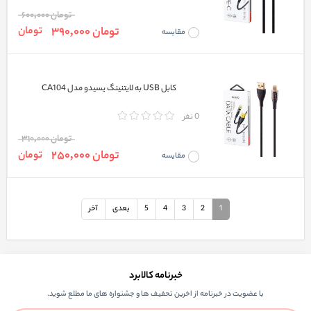
تومان 600,000
تومان 390,000
تومان
مقایسه
کابل USB به لایتنینگ یسیدو مدل CA104
0 نفر
تومان 310,000
تومان 250,000
تومان
مقایسه
1
2
3
4
5
بعدی
آخر
خبرنامه کالابرد
با عضویت در خبرنامه از اخرین تحفیف ها و جشنواره های ما مطلع شوید.