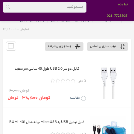
خط ویژه
-021
77258051
خانه
دسته بندی کالاها
لوازم جانبی کامپیوتر و موبایل
لوازم جانبی موبایل
نمایش صفحه 1 از
19
مرتب سازی بر اساس
جستجوی پیشرفته
کابل دو سر USB 2.0 طول 45 سانتی متر سفید
0 نفر
تومان 60,000
تومان 38,500
تومان
مقایسه
کابل تبدیل USB به MicroUSB بیاند مدل BUM-401