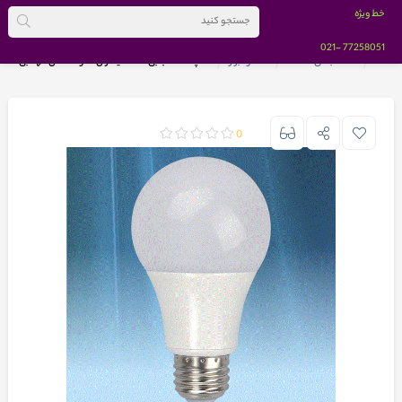
خط ویژه
-021
77258051
خانه
دسته بندی کالاها
خانه و ابزار
لامپ LED حبابی مات سیماران 12 وات مدل مهتابی
0