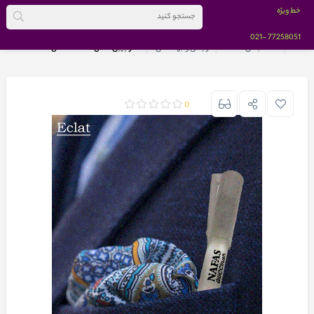
خط ویژه
-021
77258051
خانه
دسته بندی کالاها
آرایشی و بهداشتی
عطر جیبی نفس NAFAS مدل Eclat
0