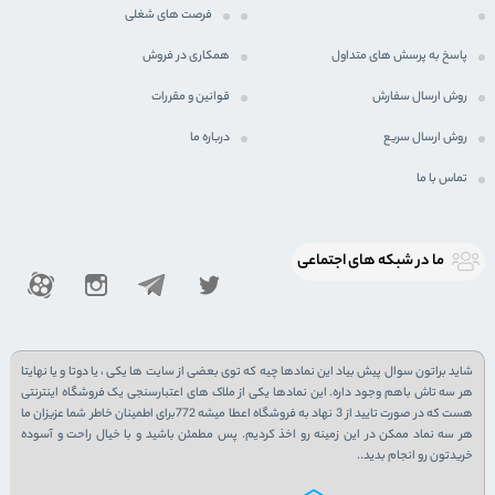
فرصت های شغلی
پاسخ به پرسش های متداول
همکاری در فروش
روش ارسال سفارش
قوانین و مقررات
روش ارسال سریع
درباره ما
تماس با ما
ما در شبكه های اجتماعی
شاید براتون سوال پیش بیاد این نمادها چیه که توی بعضی از سایت ها یکی ، یا دوتا و یا نهایتا
هر سه تاش باهم وجود داره. این نمادها یکی از ملاک های اعتبارسنجی یک فروشگاه اینترنتی
هست که در صورت تایید از 3 نهاد به فروشگاه اعطا میشه 772برای اطمینان خاطر شما عزیزان ما
هر سه نماد ممکن در این زمینه رو اخذ کردیم. پس مطمئن باشید و با خیال راحت و آسوده
خریدتون رو انجام بدید..