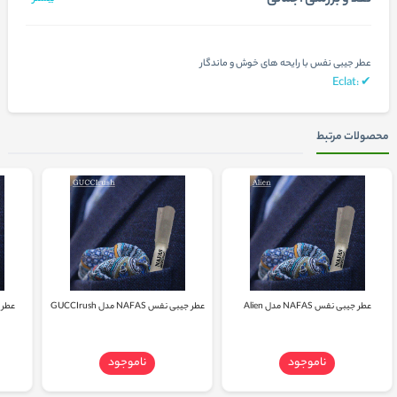
عطر جیبی نفس با رایحه های خوش و ماندگار
✔ :Eclat
محصولات مرتبط
عطر جیبی نفس NAFAS مدل Alien
عطر جیبی نفس NAFAS مدل GUCCIrush
عطر جیبی
ناموجود
ناموجود