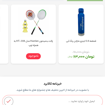
قمقمه 0.8 لیتری ماراتن رنگ آبی
راکت بدمینتون Haotian مدل HT-308 به
ل
همراه توپ
تومان 90,000
ناموجود
تومان 63,000
تومان
خبرنامه کالابرد
با عضویت در خبرنامه از اخرین تحفیف ها و جشنواره های ما مطلع شوید.