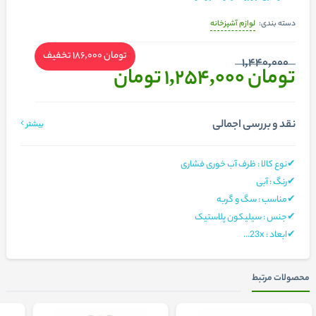
لوازم آشپزخانه
دسته بندی:
تومان 186,000
تخفیف
1,440,000
تومان 1,254,000
تومان
نقد و بررسی اجمالی
بیشتر
✔نوع کالا : ظرف آب خوری فشاری
✔رنگ : آبی
✔مناسب : سگ و گربه
✔جنس : سیلیکون پلاستیک
✔ابعاد : 23x...
محصولات مرتبط