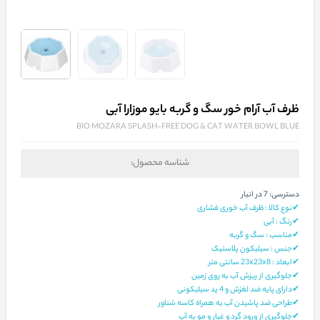
ظرف آب‌ آرام خور سگ و گربه بایو موزارا آبی
BIO MOZARA SPLASH-FREE DOG & CAT WATER BOWL BLUE
شناسه محصول:
دسترسی:
7 در انبار
✔نوع کالا : ظرف آب خوری فشاری
✔رنگ : آبی
✔مناسب : سگ و گربه
✔جنس : سیلیکون پلاستیک
✔ابعاد : 23x23x8 سانتی متر
✔جلوگیری از ریزش آب به روی زمین
✔دارای پایه ضد لغزش و 4 پد سیلیکونی
✔طراحی ضد پاشیدن آب به همراه کاسه شناور
✔جلوگیری از ورود گرد و غبار و مو به آب