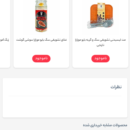
مت لیسیدنی تشویقی سگ و گربه بایو موزارا
غذای تشویقی سگ بایو موزارا سوشی گوشت
زنگ آموز
نارنجی
ناموجود
ناموجود
نظرات
محصولات مشابه خریداری شده