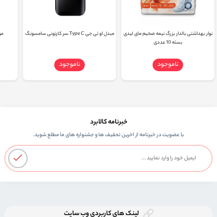
نوار بهداشتی بالدار بزرگ نیمه ضخیم مای لیدی
مبدل او تی جی Type C سر کارتونی سامسونگ
مو
بسته 10 عددی
ناموجود
ناموجود
خبرنامه کالابرد
با عضویت در خبرنامه از اخرین تحفیف ها و جشنواره های ما مطلع شوید.
لینک های کاربردی وب سایت