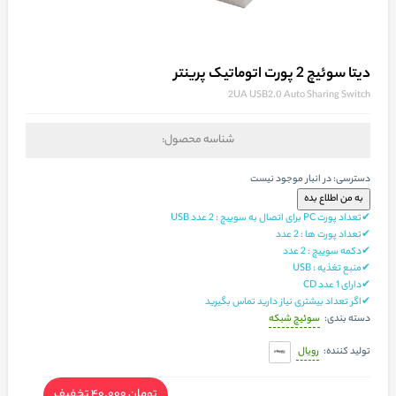
دیتا سوئیچ 2 پورت اتوماتیک پرینتر
2UA USB2.0 Auto Sharing Switch
شناسه محصول:
دسترسی:
در انبار موجود نیست
✔تعداد پورت PC برای اتصال به سوییچ : 2 عدد USB
✔تعداد پورت ها : 2 عدد
✔دکمه سوییچ : 2 عدد
✔منبع تغذیه : USB
✔دارای 1 عدد CD
✔اگر تعداد بیشتری نیاز دارید تماس بگیرید
سوئیچ شبکه
دسته بندی:
رویال
تولید کننده:
تومان 40,000
تخفیف