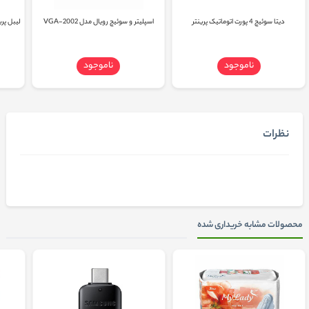
دیتا سوئیچ 4 پورت اتوماتیک پرینتر
اسپلیتر و سوئیچ رویال مدل VGA-2002
لیبل پرینتر
ناموجود
ناموجود
نظرات
محصولات مشابه خریداری شده