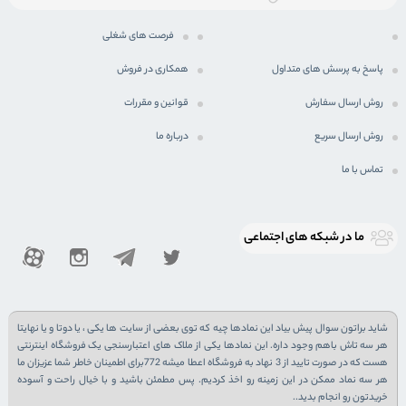
فرصت های شغلی
پاسخ به پرسش های متداول
همکاری در فروش
روش ارسال سفارش
قوانین و مقررات
روش ارسال سریع
درباره ما
تماس با ما
ما در شبكه های اجتماعی
شاید براتون سوال پیش بیاد این نمادها چیه که توی بعضی از سایت ها یکی ، یا دوتا و یا نهایتا
هر سه تاش باهم وجود داره. این نمادها یکی از ملاک های اعتبارسنجی یک فروشگاه اینترنتی
هست که در صورت تایید از 3 نهاد به فروشگاه اعطا میشه 772برای اطمینان خاطر شما عزیزان ما
هر سه نماد ممکن در این زمینه رو اخذ کردیم. پس مطمئن باشید و با خیال راحت و آسوده
خریدتون رو انجام بدید..