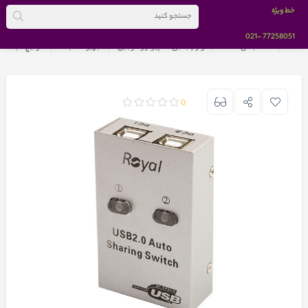
خط ویژه
-021
77258051
خانه
دسته بندی کالاها
لوازم جانبی کامپیوتر و موبایل
تجهیزات شبکه
سوئیچ شبکه
0