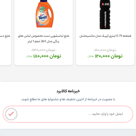
قمقمه 0.75 لیتری آیریک مدل مکسیماسل
مایع لباسشویی تست مخصوص لباس های
مایع دس
رنگی مدل 2in1 حجم 1 لیتر
تومان 160,000
تومان 230,000
تومان 120,000
تومان 180,000
تومان
تومان
خبرنامه کالابرد
با عضویت در خبرنامه از اخرین تحفیف ها و جشنواره های ما مطلع شوید.