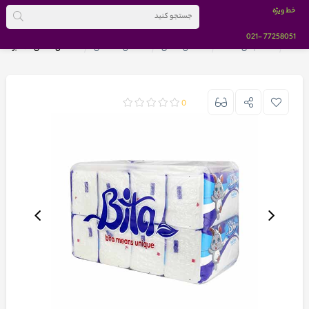
خط ویژه
-021
77258051
خانه
دسته بندی کالاها
دستمال کاغذی
دستمال اقتصادی
دستمال کاغذی 250 برگ بی تا مدل اکونومی بسته 8 عددی
0