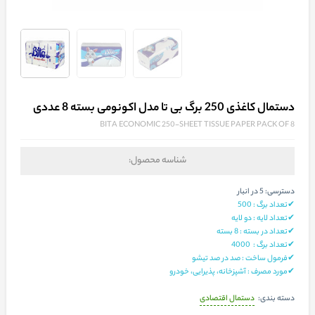
دستمال کاغذی 250 برگ بی تا مدل اکونومی بسته 8 عددی
BITA ECONOMIC 250-SHEET TISSUE PAPER PACK OF 8
شناسه محصول:
دسترسی:
5 در انبار
✔تعداد برگ : 500
✔تعداد لایه : دو لایه
✔تعداد در بسته : 8 بسته
✔تعداد برگ : 4000
✔فرمول ساخت : صد در صد تیشو
✔مورد مصرف : آشپزخانه، پذیرایی، خودرو
دستمال اقتصادی
دسته بندی: