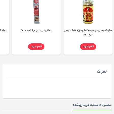
غذای تشویقی گربه و سگ بایو موزارا آبنبات چوبی
بستنی گربه بایو موزارا طعم مرغ
دستکش پ
طرح پنجه‌
ناموجود
ناموجود
نظرات
محصولات مشابه خریداری شده