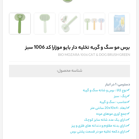
برس مو سگ و گربه تخلیه دار بایو موزارا کد 1006 سبز
BIO MOZARA 1006 CAT & DOG BRUSH GREEN
شناسه محصول:
دسترسی:
1 در انبار
✔نوع کالا : برس و شانه سگ و گربه
✔رنگ : سبز
✔مناسب : سگ و گربه
✔ابعاد : 20x10x4 سانتی‌ متر
✔جمع آوری موهای مرده
✔دارای یک عدد شانه سایز کوچک
✔دارای بدنه مقاوم و دندانه های فلزی و ریز
✔دارای دکمه تخلیه مو در قسمت پشتی برس