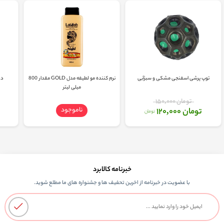
توپ پرشی اسفنجی مشکی و سبزآبی
نرم کننده مو لطیفه مدل GOLD مقدار 800
در
میلی لیتر
تومان 150,000
ناموجود
تومان 120,000
تومان
خبرنامه کالابرد
با عضویت در خبرنامه از اخرین تحفیف ها و جشنواره های ما مطلع شوید.