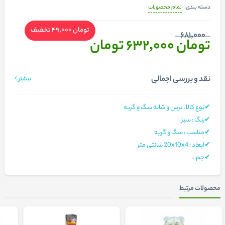
تمام محصولات
دسته بندی:
تومان 49,000
تخفیف
681,000
تومان 632,000
تومان
نقد و بررسی اجمالی
بیشتر
✔نوع کالا : برس و شانه سگ و گربه
✔رنگ : سبز
✔مناسب : سگ و گربه
✔ابعاد : 20x10x4 سانتی‌ متر
✔جم...
محصولات مرتبط