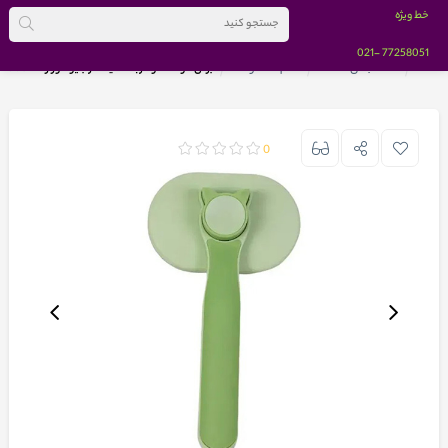
خط ویژه
-021
77258051
خانه
دسته بندی کالاها
تمام محصولات
برس مو سگ و گربه تخلیه دار بایو موزارا کد 1006 سبز
0