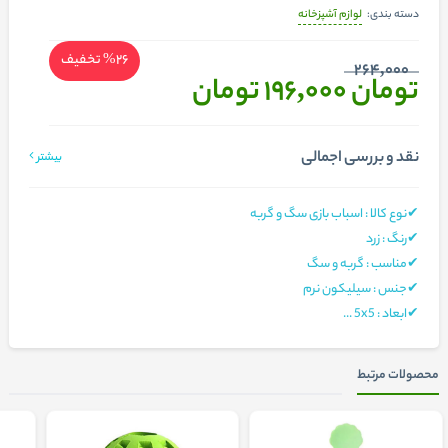
لوازم آشپزخانه
دسته بندی:
%26
تخفیف
264,000
تومان 196,000
تومان
نقد و بررسی اجمالی
بیشتر
✔نوع کالا : اسباب بازی سگ و گربه
✔رنگ : زرد
✔مناسب : گربه و سگ
✔جنس : سیلیکون نرم
✔ابعاد : 5x5 ...
محصولات مرتبط