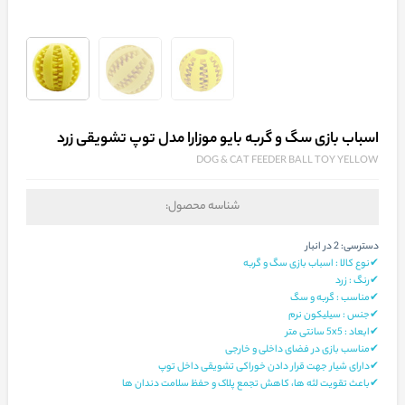
اسباب بازی سگ و گربه بایو موزارا مدل توپ تشویقی زرد
DOG & CAT FEEDER BALL TOY YELLOW
شناسه محصول:
دسترسی:
2 در انبار
✔نوع کالا : اسباب بازی سگ و گربه
✔رنگ : زرد
✔مناسب : گربه و سگ
✔جنس : سیلیکون نرم
✔ابعاد : 5x5 سانتی‌ متر
✔مناسب بازی در فضای داخلی و خارجی
✔دارای شیار جهت قرار دادن خوراکی تشویقی داخل توپ
✔باعث تقویت لثه‌ ها، کاهش تجمع پلاک و حفظ سلامت دندان‌ ها