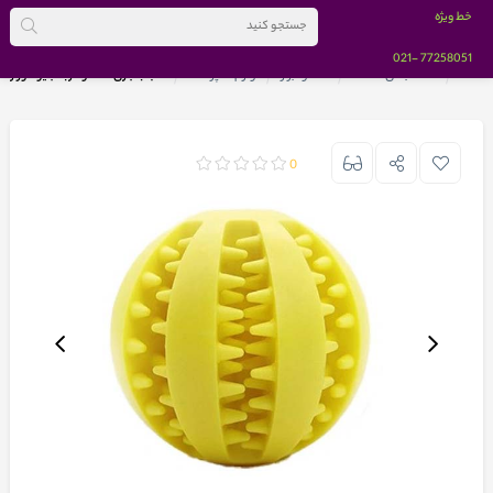
خط ویژه
-021
77258051
خانه
دسته بندی کالاها
خانه و ابزار
لوازم آشپزخانه
اسباب بازی سگ و گربه بایو موزارا 
0